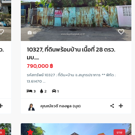
10
ว.
10327, ที่ดินพร้อมบ้าน เนื้อที่ 28 ตรว.
มบ....
790,000 ฿
รหัสทรัพย์ 10327 : ที่ดิน+บ้าน จ.สมุทรปราการ ** พิกัด :
13.61470 ...
3
2
1
คุณณัชวดี ทองพูล (นุช)
าย
ขาย