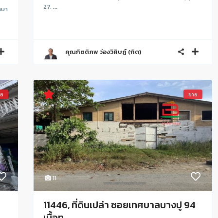
27, ...
กษา
คุณกิตติภพ ว่องวิศิษฏ์ (กิต)
าย
ขาย
11
11446, ที่ดินเปล่า ซอยเทศบาลบางปู 94
เนื้อท...