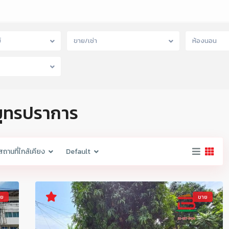
์
ขาย/เช่า
ห้องนอน
สมุทรปราการ
สถานที่ใกล้เคียง
Default
าย
ขาย