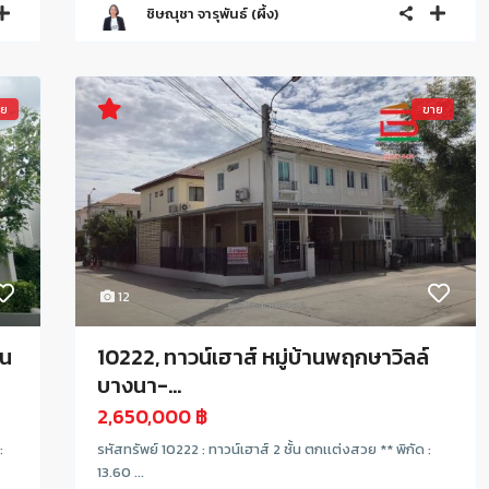
ชิษณุชา จารุพันธ์ (ผึ้ง)
าย
ขาย
12
ิน
10222, ทาวน์เฮาส์ หมู่บ้านพฤกษาวิลล์
บางนา-...
2,650,000 ฿
:
รหัสทรัพย์ 10222 : ทาวน์เฮาส์ 2 ชั้น ตกเเต่งสวย ** พิกัด :
13.60 ...