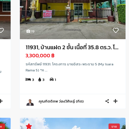
19
11931, บ้านแฝด 2 ชั้น เนื้อที่ 35.8 ตร.ว. โ...
3,300,000 ฿
รหัสทรัพย์ 11931: โครงการ มายอิสระ พระราม 5 (My Isara
Rama 5) *ค ...
ย
3
3
1
คุณกิตติภพ ว่องวิศิษฏ์ (กิต)
าย
ขาย