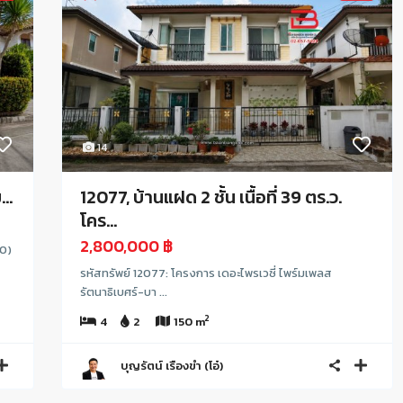
14
..
12077, บ้านแฝด 2 ชั้น เนื้อที่ 39 ตร.ว.
โคร...
2,800,000 ฿
60)
รหัสทรัพย์ 12077: โครงการ เดอะไพรเวซี่ ไพร์มเพลส
รัตนาธิเบศร์-บา ...
2
4
2
150 m
บุญรัตน์ เรืองขำ (โอ๋)