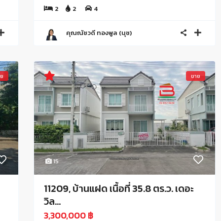
2
2
4
คุณณัชวดี ทองพูล (นุช)
าย
ขาย
15
11209, บ้านแฝด เนื้อที่ 35.8 ตร.ว. เดอะ
วิล...
3,300,000 ฿