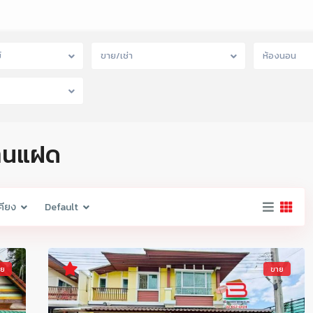
์
ขาย/เช่า
ห้องนอน
้านแฝด
คียง
Default
าย
ขาย