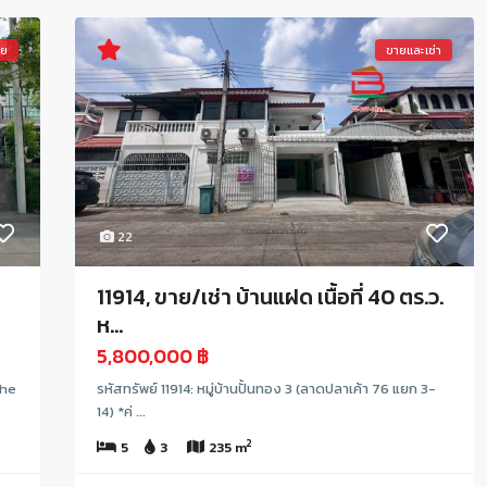
าย
ขายและเช่า
22
11914, ขาย/เช่า บ้านแฝด เนื้อที่ 40 ตร.ว.
ห...
5,800,000 ฿
The
รหัสทรัพย์ 11914: หมู่บ้านปั้นทอง 3 (ลาดปลาเค้า 76 แยก 3-
14) *ค่ ...
2
5
3
235 m