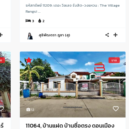
รหัสทรัพย์ 11209: เดอะ วิลเลจ รังสิต-วงแหวน : The Village
Rangsi ...
3
2
สุธิพัฒตรา ภูชา (สุ)
าย
ขาย
12
ร์
11064, บ้านแฝด บ้านซื่อตรง ดอนเมือง