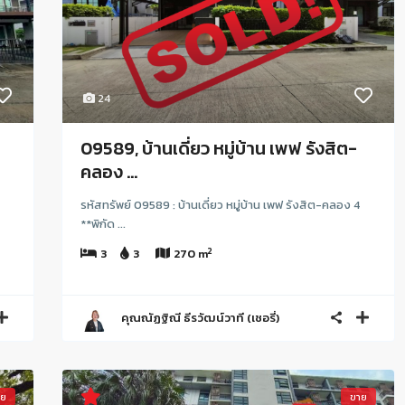
24
09589, บ้านเดี่ยว หมู่บ้าน เพฟ รังสิต-
คลอง ...
รหัสทรัพย์ 09589 : บ้านเดี่ยว หมู่บ้าน เพฟ รังสิต-คลอง 4
**พิกัด ...
2
3
3
270 m
คุณณัฏฐิณี ธีรวัฒน์วาที (เชอรี่)
าย
ขาย