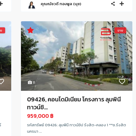
คุณณัชวดี ทองพูล (นุช)
าย
ขาย
11
09426, คอนโดมิเนียม โครงการ ลุมพินี
ทาวน์ชิ...
959,000 ฿
์
รหัสทรัพย์ 09426: ลุมพินี ทาวน์ชิป รังสิต-คลอง 1 **ซ.รังสิต
นครนา ...