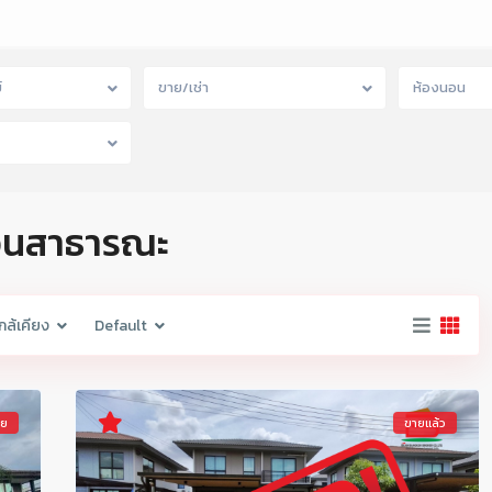
์
ขาย/เช่า
ห้องนอน
สวนสาธารณะ
กล้เคียง
Default
าย
ขายแล้ว