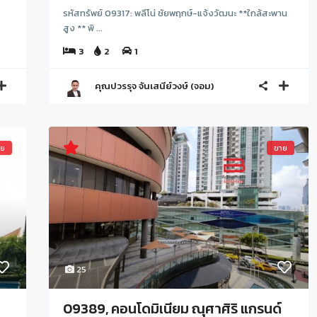
รหัสทรัพย์ 09317: พลีโน่ ชัยพฤกษ์-แจ้งวัฒนะ **ใกล้สะพาน
สูง ** พิ ...
3
2
1
คุณปวรรุจ จันเสนีย์วงษ์ (จอม)
าย
ขาย
25
09389, คอนโดมิเนียม ณุศาศิริ แกรนด์