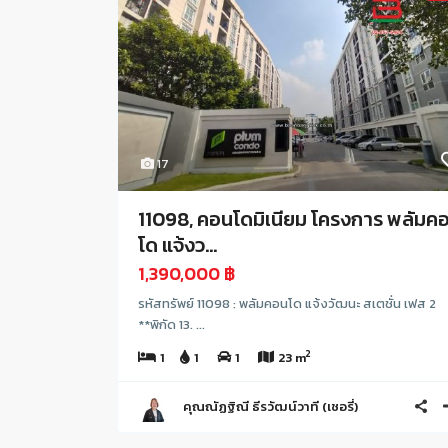
17
11098, คอนโดมิเนียม โครงการ พลัมค
โด แจ้งว...
1,390,000 ฿
รหัสทรัพย์ 11098 : พลัมคอนโด แจ้งวัฒนะ สเตชั่น เฟส 2
**พิกัด 13. ...
2
1
1
1
23 m
คุณณัฏฐิณี ธีรวัฒน์วาที (เชอรี่)