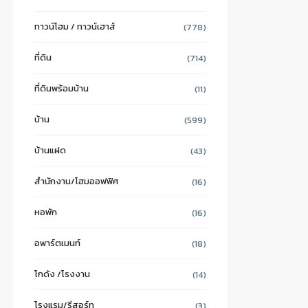
ทาวน์โฮม / ทาวน์เฮาส์
(778)
ที่ดิน
(714)
ที่ดินพร้อมบ้าน
(11)
บ้าน
(599)
บ้านแฝด
(43)
สำนักงาน/โฮมออฟฟิศ
(16)
หอพัก
(16)
อพาร์ตเมนท์
(18)
โกดัง /โรงงาน
(14)
โรงแรม/รีสอร์ท
(3)