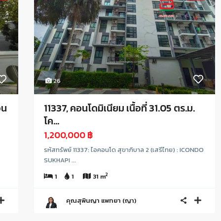
26
อน
11337, คอนโดมิเนียม เนื้อที่ 31.05 ตร.ม.
โค...
1,200,000 ฿
รหัสทรัพย์ 11337: ไอคอนโด สุขาภิบาล 2 (เสรีไทย) : ICONDO
SUKHAPI ...
2
1
1
31 m
คุณสุพินญา แพทยา (ญา)