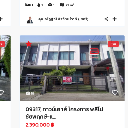
2
1
1
1
21 m
คุณณัฏฐิณี ธีรวัฒน์วาที (เชอรี่)
่า
ขาย
18
09317, ทาวน์เฮาส์ โครงการ พลีโน่
ชัยพฤกษ์-แ...
2,390,000 ฿