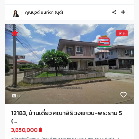
คุณนุวดี นนท์ตา (นุดี)
ขาย
12
12183, บ้านเดี่ยว คณาสิริ วงแหวน-พระราม 5
(...
3,850,000 ฿