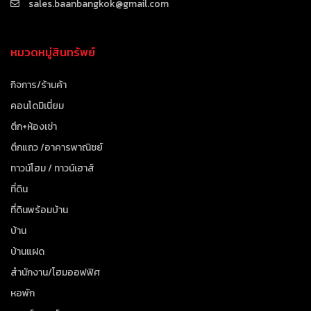
sales.baanbangkok@gmail.com
หมวดหมู่สินทรัพย์
กิจการ/ร้านค้า
คอนโดมิเนี่ยม
ตึก+ห้องเช่า
ตึกแถว /อาคารพาณิชย์
ทาวน์โฮม / ทาวน์เฮาส์
ที่ดิน
ที่ดินพร้อมบ้าน
บ้าน
บ้านแฝด
สำนักงาน/โฮมออฟฟิศ
หอพัก