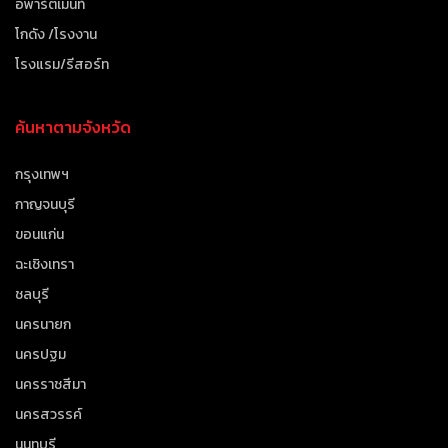
อพาร์ตเมนท์
โกดัง /โรงงาน
โรงแรม/รีสอร์ท
ค้นหาตามจังหวัด
กรุงเทพฯ
กาญจนบุรี
ขอนแก่น
ฉะเชิงเทรา
ชลบุรี
นครนายก
นครปฐม
นครราชสีมา
นครสวรรค์
นนทบุรี