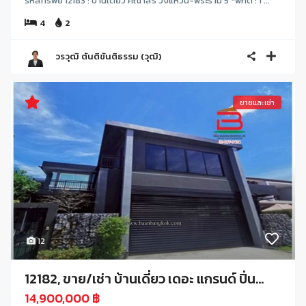
รหัสทรัพย์ 12183 : บ้านเดี่ยว คณาสิริ วงแหวน-พระราม 5 *พิกัด : 1 ...
4
2
วรวุฒิ ตันติขันติธรรม (วุฒิ)
ขายและเช่า
12
12182, ขาย/เช่า บ้านเดี่ยว เดอะ แกรนด์ ปิ่น...
14,900,000 ฿