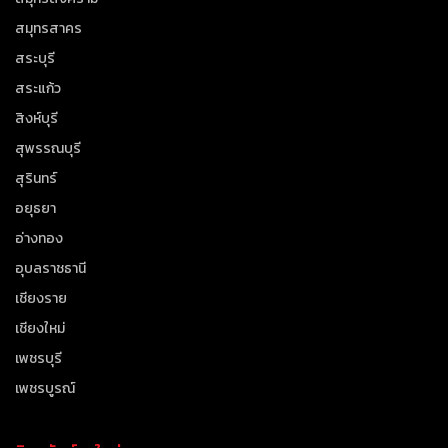
สมุทรสาคร
สระบุรี
สระแก้ว
สิงห์บุรี
สุพรรณบุรี
สุรินทร์
อยุธยา
อ่างทอง
อุบลราชธานี
เชียงราย
เชียงใหม่
เพชรบุรี
เพชรบูรณ์