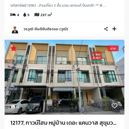
รหัสทรัพย์ 12182 : บ้านเดี่ยว 2 ชั้น เดอะ แกรนด์ ปิ่นเกล้า ** พิ ...
2
4
5
237 m
วรวุฒิ ตันติขันติธรรม (วุฒิ)
ขาย
12
12177, ทาวน์โฮม หมู่บ้าน เดอะ แคนวาส สุขุมว...