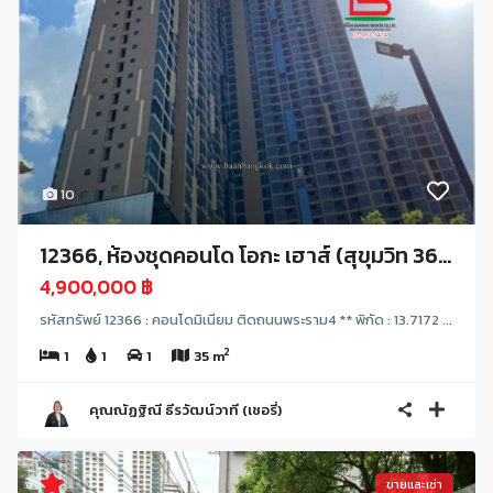
10
12366, ห้องชุดคอนโด โอกะ เฮาส์ (สุขุมวิท 36...
4,900,000 ฿
รหัสทรัพย์ 12366 : คอนโดมิเนียม ติดถนนพระราม4 ** พิกัด : 13.7172 ...
2
1
1
1
35 m
คุณณัฏฐิณี ธีรวัฒน์วาที (เชอรี่)
ขายและเช่า