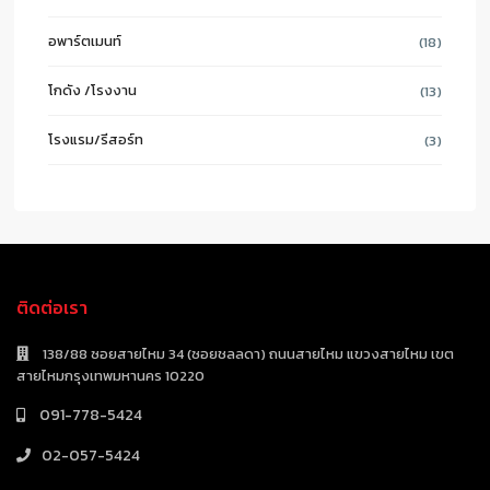
อพาร์ตเมนท์
(18)
โกดัง /โรงงาน
(13)
โรงแรม/รีสอร์ท
(3)
ติดต่อเรา
138/88 ซอยสายไหม 34 (ซอยชลลดา) ถนนสายไหม แขวงสายไหม เขต
สายไหมกรุงเทพมหานคร 10220
091-778-5424
02-057-5424