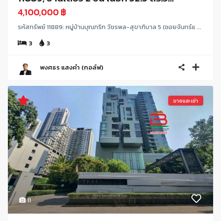
4,100,000 ฿
รหัสทรัพย์ 11889: หมู่บ้านบุณฑริก วัชรพล-สุขาภิบาล 5 (ซอยจันทร์แ ...
3
3
พงศธร แสงคำ (กอล์ฟ)
ขายและเช่า
11