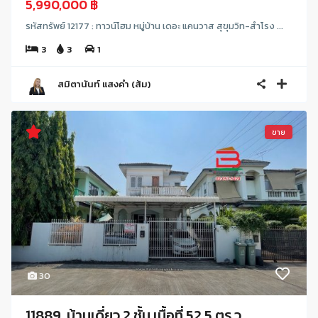
5,990,000 ฿
รหัสทรัพย์ 12177 : ทาวน์โฮม หมู่บ้าน เดอะ แคนวาส สุขุมวิท-สำโรง ...
3
3
1
สมิตานันท์ แสงคำ (ส้ม)
ขาย
30
11889, บ้านเดี่ยว 2 ชั้น เนื้อที่ 52.5 ตร.ว...