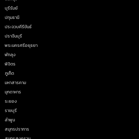
บุรีรัมย์
ปทุมธานี
ประจวบคีรีขันธ์
ปราจีนบุรี
พระนครศรีอยุธยา
พัทลุง
พิจิตร
ภูเก็ต
มหาสารคาม
มุกดาหาร
ระยอง
ราชบุรี
ลำพูน
สมุทรปราการ
สมุทรสงคราม