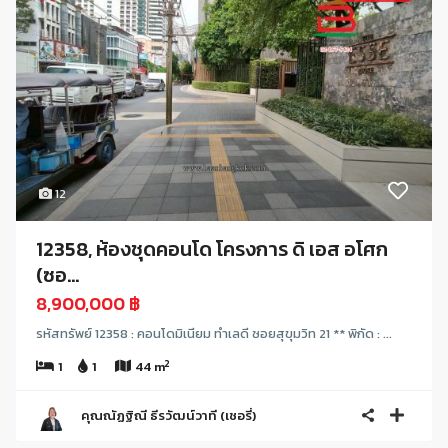
12
12358, ห้องชุดคอนโด โครงการ ดิ เอส อโศก
(ซอ...
8,900,000 ฿
รหัสทรัพย์ 12358 : คอนโดมิเนียม ทำเลดี ซอยสุขุมวิท 21 ** พิกัด : ...
2
1
1
44 m
คุณณัฏฐิณี ธีรวัฒน์วาที (เชอรี่)